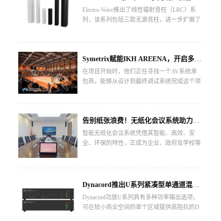
Electro-Voice推出了线性辐射音柱（LRC）系
列，该系列包括三款无源音柱，进一步扩展了
其固定安装音响产品组合。...
Symetrix赋能IKH AREENA，开启多元活动新时代！
在项目开始时，他们正在寻找一个AV系统承
包商，能够从设计到最终调试系统完成这个项
目。...
告别纸张浪费！无纸化会议系统助力企业高效转型！
智能无纸化会议系统凭借其智能、高效、安
全、环保的特性，正成为企业、政府及学校等
组织的首选解决方案。 ...
Dynacord推出U系列紧凑型单通道混音和功率放大器
Dynacord功放U系列具有多种功率输出选项，
可在较小商业空间的单个区域提供高阻抗的D
类放大器。...