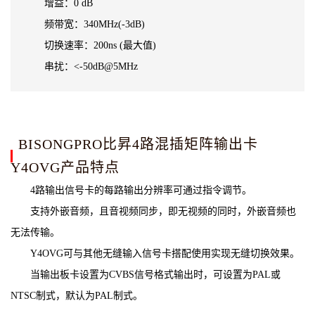
增益：0 dB
频带宽：340MHz(-3dB)
切换速率：200ns (最大值)
串扰：<-50dB@5MHz
BISONGPRO比昇4路混插矩阵输出卡
Y4OVG产品特点
4路输出信号卡的每路输出分辨率可通过指令调节。
支持外嵌音频，且音视频同步，即无视频的同时，外嵌音频也
无法传输。
Y4OVG可与其他无缝输入信号卡搭配使用实现无缝切换效果。
当输出板卡设置为CVBS信号格式输出时，可设置为PAL或
NTSC制式，默认为PAL制式。