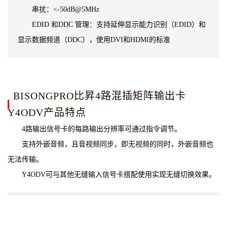
串扰：<-50dB@5MHz
EDID 和DDC 管理：支持延伸显示能力识别（EDID）和
显示数据频道（DDC），使用DVI和HDMI的标准
BISONGPRO比昇4路混插矩阵输出卡
Y4ODV产品特点
4路输出信号卡的每路输出分辨率可通过指令调节。
支持外嵌音频，且音视频同步，即无视频的同时，外嵌音频也
无法传输。
Y4ODV可与其他无缝输入信号卡搭配使用实现无缝切换效果。