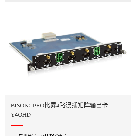
BISONGPRO比昇4路混插矩阵输出卡
Y4OHD